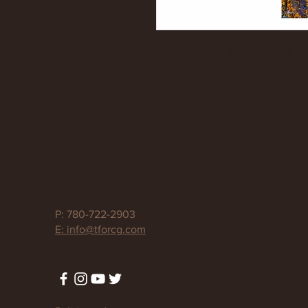
Photographe - Jon Havelock
18" x 62"
P: 780-722-2903
E: info@tforcg.com