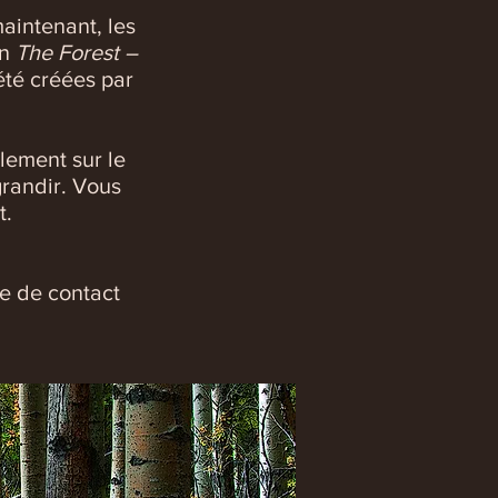
aintenant, les
on
The Forest
–
été créées par
lement sur le
grandir. Vous
at.
ge de contact